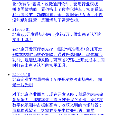
化“伪转型”困境：照搬通用软件、套用行业模板、
拼凑零散功能，看似搭上了数字化快车，实则系统
和业务脱节、功能闲置冗余、数据无法互通，不仅
没能赋能经营，反而增加了运营负担。
21
2026-01
北京app开发避坑指南：少花2万，做出患者认可的
实用工具！
在北京开发医疗类APP，需以“精准需求+合规开发
+成本控制”为核心策略。通过严选团队、聚焦核心
功能、规避法律风险，可节省2万以上开发成本，同
时打造出患者认可的实用工具。
24
2025-10
北京企业要布局未来！APP开发抢占市场先机，前
景一片光明
对于北京企业而言，现在开发 APP，就是为未来储
备竞争力。那些率先拥抱 APP开发的企业，必将在
数字化浪潮中占据制高点，收获光明的市场前景；
而犹豫观望者，终将在竞争中错失机遇。布局