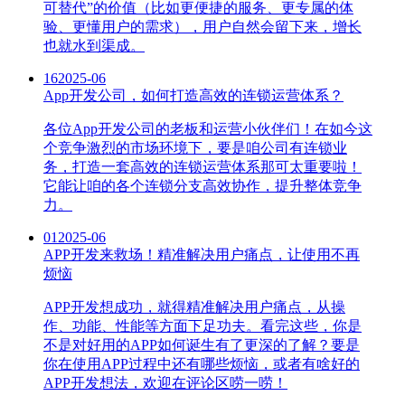
可替代”的价值（比如更便捷的服务、更专属的体
验、更懂用户的需求），用户自然会留下来，增长
也就水到渠成。
16
2025-06
App开发公司，如何打造高效的连锁运营体系？
各位App开发公司的老板和运营小伙伴们！在如今这
个竞争激烈的市场环境下，要是咱公司有连锁业
务，打造一套高效的连锁运营体系那可太重要啦！
它能让咱的各个连锁分支高效协作，提升整体竞争
力。
01
2025-06
APP开发来救场！精准解决用户痛点，让使用不再
烦恼
APP开发想成功，就得精准解决用户痛点，从操
作、功能、性能等方面下足功夫。看完这些，你是
不是对好用的APP如何诞生有了更深的了解？要是
你在使用APP过程中还有哪些烦恼，或者有啥好的
APP开发想法，欢迎在评论区唠一唠！