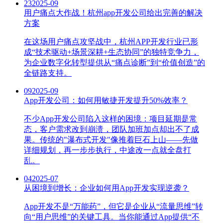
23
2025-09
用户痛点大作战！杭州app开发公司给出完善的解决
方案
在这场用户痛点攻坚战中，杭州APP开发行业已形
成“技术驱动+场景深耕+生态协同”的独特竞争力，
为企业数字化转型提供从“痛点诊断”到“价值创造”的
全链路支持。
09
2025-09
App开发公司：如何用敏捷开发提升50%效率？
不少App开发公司陷入这样的困境：项目延期是常
态，客户需求改到崩溃，团队加班加点却出不了成
果。传统的"瀑布式开发"像推着巨石上山——先做
详细规划，再一步步执行，中途改一点就全盘打
乱。
04
2025-07
从困境到增长：企业如何用App开发实现逆袭？
App开发不是“万能药”，但它是企业从“流量思维”转
向“用户思维”的关键工具。当你能通过App提供“不