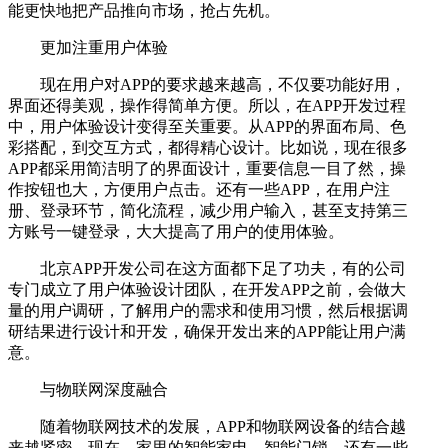
能更快地把产品推向市场，抢占先机。
更加注重用户体验
现在用户对APP的要求越来越高，不仅要功能好用，
界面还得美观，操作得简单方便。所以，在APP开发过程
中，用户体验设计变得至关重要。从APP的界面布局、色
彩搭配，到交互方式，都得精心设计。比如说，现在很多
APP都采用简洁明了的界面设计，重要信息一目了然，操
作按钮也大，方便用户点击。还有一些APP，在用户注
册、登录环节，简化流程，减少用户输入，甚至支持第三
方账号一键登录，大大提高了用户的使用体验。
北京APP开发公司在这方面都下足了功夫，有的公司
专门成立了用户体验设计团队，在开发APP之前，会做大
量的用户调研，了解用户的需求和使用习惯，然后根据调
研结果进行设计和开发，确保开发出来的APP能让用户满
意。
与物联网深度融合
随着物联网技术的发展，APP和物联网设备的结合越
来越紧密。现在，家里的智能家电、智能门锁，还有一些