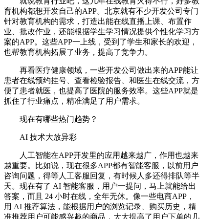
就说教育行业吧，这几年在线教育火得不行，好多教
育机构都想开发自己的APP。北京就有不少开发公司专门
针对教育机构的需求，打造出能在线直播上课、布置作
业、批改作业，还能根据学生学习情况提供个性化学习方
案的APP。这些APP一上线，受到了学生和家长的欢迎，
也帮教育机构拓展了业务，提高了竞争力。
再看医疗健康领域，一些开发公司做出来的APP能让
患者在线预约挂号、查看检验报告、和医生在线交流，方
便了患者就医，也提高了医院的服务效率。这些APP就是
抓住了行业痛点，精准满足了用户需求。
现在有哪些热门趋势？
AI 技术大放异彩
人工智能在APP开发里的应用越来越广，作用也越来
越重要。比如说，现在很多APP都有智能客服，以前用户
咨询问题，得等人工客服回复，有时候人多还得排队等半
天。现在有了 AI 智能客服，用户一提问，马上就能给出
答案，而且 24 小时在线，全年无休。像一些电商APP，
用 AI 推荐算法，能根据用户的浏览记录、购买历史，精
准推荐用户可能感兴趣的商品，大大提高了用户下单的几