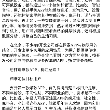
可穿戴设备，都能通过APP来控制和管理。比如说，智能
音箱，用户通过手机APP就能播放音乐、查询天气、设置
闹钟，还能控制家里的其他智能设备，像开灯、调节空调
温度等等。再比如，一些智能健康手环，能实时监测用户
的心率、睡眠情况等健康数据，然后通过APP把数据同步
到手机上，用户可以随时查看自己的健康状况，还能根据
数据分析，调整自己的生活习惯。
在北京，不少app开发公司都在探索APP与物联网的
结合，开发出更多实用的应用场景，为用户提供更便捷、
智能的生活体验。一些企业也看到了这方面的商机，找开
发公司定制与物联网设备配套的APP，拓展业务领域。
想打造爆款APP，得注意啥？
精准定位目标用户
要开发一款爆款APP，首先得搞清楚目标用户是谁。
不同年龄段、不同性别、不同职业的用户，需求是不一样
的。比如说，年轻人可能更注重APP的娱乐性、社交性，
像抖音、小红书这些APP，就很受年轻人欢迎，因为它们
能满足年轻人展示自我、社交互动、获取潮流信息的需