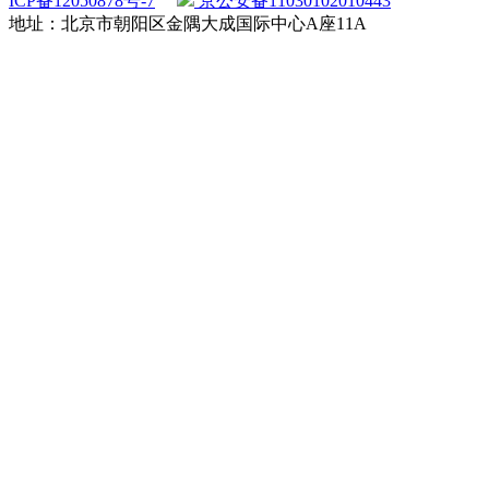
ICP备12050878号-7
京公安备11030102010443
地址：北京市朝阳区金隅大成国际中心A座11A
010-60531203
电话咨询
微信咨询
在线留言