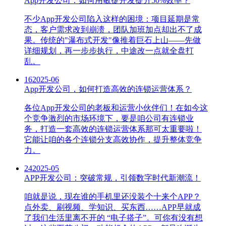
App开发公司：如何用敏捷开发提升50%效率？
不少App开发公司陷入这样的困境：项目延期是常
态，客户需求改到崩溃，团队加班加点却出不了成
果。传统的"瀑布式开发"像推着巨石上山——先做
详细规划，再一步步执行，中途改一点就全盘打
乱。
16
2025-06
App开发公司，如何打造高效的连锁运营体系？
各位App开发公司的老板和运营小伙伴们！在如今这
个竞争激烈的市场环境下，要是咱公司有连锁业
务，打造一套高效的连锁运营体系那可太重要啦！
它能让咱的各个连锁分支高效协作，提升整体竞争
力。
24
2025-05
APP开发公司：突破常规，引领数字时代新潮流！
咱就是说，现在谁的手机里还没装个十来个APP？
点外卖、刷视频、学知识、买东西……APP早就成
了我们生活里离不开的 “电子搭子”。可你有没有想