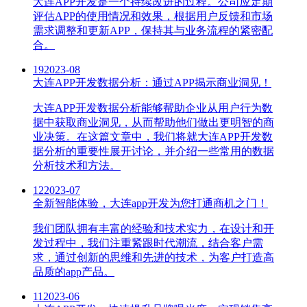
大连APP开发是一个持续改进的过程。公司应定期
评估APP的使用情况和效果，根据用户反馈和市场
需求调整和更新APP，保持其与业务流程的紧密配
合。
19
2023-08
大连APP开发数据分析：通过APP揭示商业洞见！
大连APP开发数据分析能够帮助企业从用户行为数
据中获取商业洞见，从而帮助他们做出更明智的商
业决策。在这篇文章中，我们将就大连APP开发数
据分析的重要性展开讨论，并介绍一些常用的数据
分析技术和方法。
12
2023-07
全新智能体验，大连app开发为您打通商机之门！
我们团队拥有丰富的经验和技术实力，在设计和开
发过程中，我们注重紧跟时代潮流，结合客户需
求，通过创新的思维和先进的技术，为客户打造高
品质的app产品。
11
2023-06