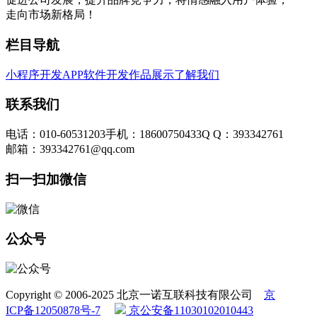
走向市场新格局！
栏目导航
小程序开发
APP软件开发
作品展示
了解我们
联系我们
电话：010-60531203
手机：18600750433
Q Q：393342761
邮箱：393342761@qq.com
扫一扫加微信
公众号
Copyright © 2006-2025 北京一诺互联科技有限公司
京
ICP备12050878号-7
京公安备11030102010443