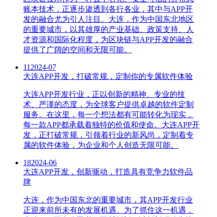
账本技术，正逐步渗透到各行各业，其中与APP开
发的融合尤为引人注目。大连，作为中国东北地区
的重要城市，以其雄厚的产业基础、政策支持、人
才资源和国际化程度，为区块链与APP开发的融合
提供了广阔的空间和无限可能。
11
2024-07
大连APP开发，打破常规，定制你的专属软件体验
大连APP开发行业，正以创新的精神、专业的技
术、严谨的态度，为全球客户提供卓越的软件定制
服务。在这里，每一个想法都有可能转化为现实，
每一款APP都承载着独特的价值和使命。大连APP开
发，正打破常规，引领着行业的新风尚，定制着专
属的软件体验，为企业和个人创造无限可能。
18
2024-06
大连APP开发，创新驱动，打造具有竞争力软件品
牌
大连，作为中国东北的重要城市，其APP开发行业
正迎来前所未有的发展机遇。为了抓住这一机遇，