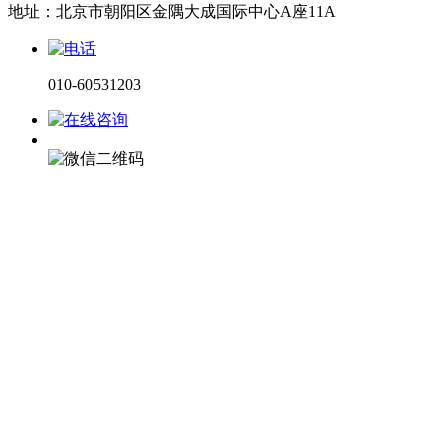
地址：北京市朝阳区金隅大成国际中心A座11A
010-60531203
电话咨询
微信咨询
在线留言