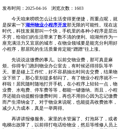
发布时间：2025-04-16 浏览次数：1603
今天咱来唠唠怎么让生活变得更便捷，而重点呢，就
是探索一下
湖州物业小程序开发
那无限的可能性。现在这
时代，科技发展那叫一个快，手机里的各种小程序是层出
不穷，给咱们的生活带来了数不清的便利。咱湖州作为一
座充满活力又宜居的城市，在物业领域要是能充分利用好
小程序，那居民的生活质量肯定能“蹭蹭”往上涨。
先说说这缴费的事儿。以前交物业费，那可真是麻
烦。你得专门跑到物业办公室去，有时候还得排队等半
天。要是碰上工作忙，好不容易抽出时间去交费，结果物
业下班了，那心里别提多郁闷了。有了物业小程序就不一
样啦！居民随时随地打开手机，在小程序上轻轻一点，物
业费、水电费、停车费等等，都能一键缴纳。而且，小程
序还能自动提醒你缴费时间，再也不用担心因为忘记缴费
而产生滞纳金了。对于物业来说呢，也能提高收费效率，
减少人力成本，真是一举两得。
再讲讲报修服务。家里的水管漏了、灯泡坏了，或者
电梯出故障了，以前得打电话给物业，然后等维修人员上