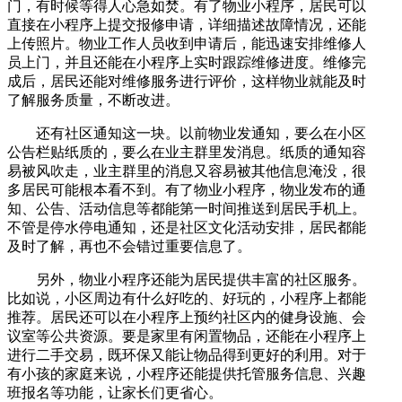
门，有时候等得人心急如焚。有了物业小程序，居民可以
直接在小程序上提交报修申请，详细描述故障情况，还能
上传照片。物业工作人员收到申请后，能迅速安排维修人
员上门，并且还能在小程序上实时跟踪维修进度。维修完
成后，居民还能对维修服务进行评价，这样物业就能及时
了解服务质量，不断改进。
还有社区通知这一块。以前物业发通知，要么在小区
公告栏贴纸质的，要么在业主群里发消息。纸质的通知容
易被风吹走，业主群里的消息又容易被其他信息淹没，很
多居民可能根本看不到。有了物业小程序，物业发布的通
知、公告、活动信息等都能第一时间推送到居民手机上。
不管是停水停电通知，还是社区文化活动安排，居民都能
及时了解，再也不会错过重要信息了。
另外，物业小程序还能为居民提供丰富的社区服务。
比如说，小区周边有什么好吃的、好玩的，小程序上都能
推荐。居民还可以在小程序上预约社区内的健身设施、会
议室等公共资源。要是家里有闲置物品，还能在小程序上
进行二手交易，既环保又能让物品得到更好的利用。对于
有小孩的家庭来说，小程序还能提供托管服务信息、兴趣
班报名等功能，让家长们更省心。