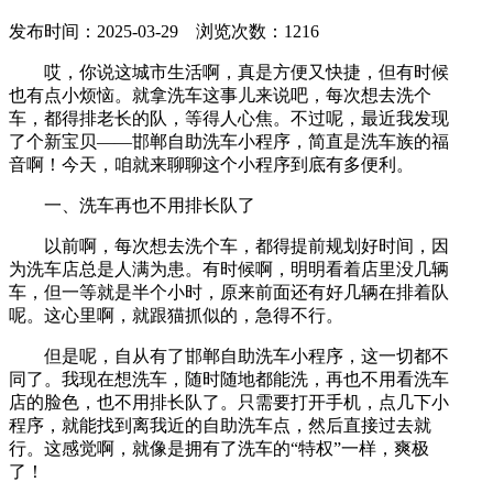
发布时间：2025-03-29 浏览次数：1216
哎，你说这城市生活啊，真是方便又快捷，但有时候
也有点小烦恼。就拿洗车这事儿来说吧，每次想去洗个
车，都得排老长的队，等得人心焦。不过呢，最近我发现
了个新宝贝——邯郸自助洗车小程序，简直是洗车族的福
音啊！今天，咱就来聊聊这个小程序到底有多便利。
一、洗车再也不用排长队了
以前啊，每次想去洗个车，都得提前规划好时间，因
为洗车店总是人满为患。有时候啊，明明看着店里没几辆
车，但一等就是半个小时，原来前面还有好几辆在排着队
呢。这心里啊，就跟猫抓似的，急得不行。
但是呢，自从有了邯郸自助洗车小程序，这一切都不
同了。我现在想洗车，随时随地都能洗，再也不用看洗车
店的脸色，也不用排长队了。只需要打开手机，点几下小
程序，就能找到离我近的自助洗车点，然后直接过去就
行。这感觉啊，就像是拥有了洗车的“特权”一样，爽极
了！