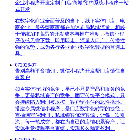
企业小程序开发定制 门店/商城/预约系统小程序一站
式开发
在数字化商业全面普及的当下，线下实体门店、电
商企业、服务型商家都在加速布局私域流量。相较
于传统APP高昂的开发成本与推广难度，微信小程
序依托无需下载、即用即走、流量入口广、传播性
强的优势，成为各行各业企业数字化转型的首选工
具。
07
2026-07
告别高额平台抽佣，微信小程序开发帮门店锁住自
有客户
如今实体行业的竞争，早已不只是产品和服务的竞
争，更是私域资产的竞争。固守传统平台模式，只
会持续陷入利润被压榨、客户留不住的恶性循环。
搭建专属微信小程序，是门店数字化转型的捷径，
零抽佣守住利润，私域锁客沉淀客源，让每一次引
流、每一笔成交，都在为自己的店铺积累资产，让
实体生意摆脱平台束缚，实现长久稳定盈利。
07
2026-07