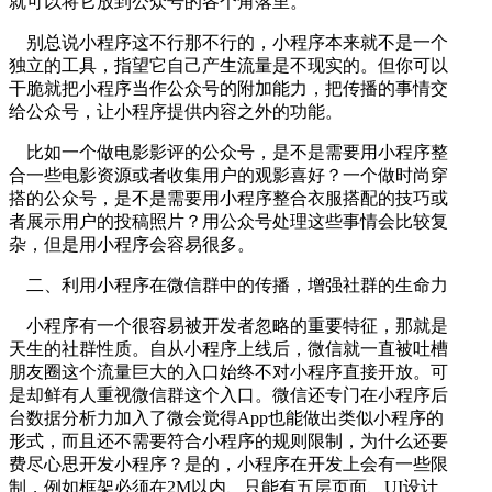
就可以将它放到公众号的各个角落里。
别总说小程序这不行那不行的，小程序本来就不是一个
独立的工具，指望它自己产生流量是不现实的。但你可以
干脆就把小程序当作公众号的附加能力，把传播的事情交
给公众号，让小程序提供内容之外的功能。
比如一个做电影影评的公众号，是不是需要用小程序整
合一些电影资源或者收集用户的观影喜好？一个做时尚穿
搭的公众号，是不是需要用小程序整合衣服搭配的技巧或
者展示用户的投稿照片？用公众号处理这些事情会比较复
杂，但是用小程序会容易很多。
二、利用小程序在微信群中的传播，增强社群的生命力
小程序有一个很容易被开发者忽略的重要特征，那就是
天生的社群性质。自从小程序上线后，微信就一直被吐槽
朋友圈这个流量巨大的入口始终不对小程序直接开放。可
是却鲜有人重视微信群这个入口。微信还专门在小程序后
台数据分析力加入了微会觉得App也能做出类似小程序的
形式，而且还不需要符合小程序的规则限制，为什么还要
费尽心思开发小程序？是的，小程序在开发上会有一些限
制，例如框架必须在2M以内、只能有五层页面、UI设计