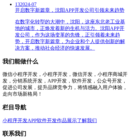
13
2024-07
开启数字新篇章，沈阳APP开发公司引领未来趋势
在数字化转型的大潮中，沈阳，这座东北老工业基
地的城市，正焕发着新的生机与活力。沈阳APP开
发公司，作为这场变革的先锋，正引领着未来趋
势，开启数字新篇章，为企业和个人提供创新的解
决方案，推动社会经济的快速发展。
我们能做什么
微信小程序开发，小程序开发，微信开发，小程序商城开
发，分销系统开发，APP开发，软件开发，公众号开发，
促进公司发展，提升品牌竞争力，将情感融入用户体验，
走向市场新格局！
栏目导航
小程序开发
APP软件开发
作品展示
了解我们
联系我们