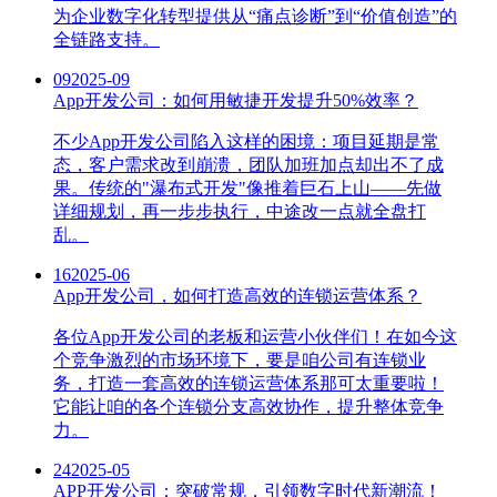
为企业数字化转型提供从“痛点诊断”到“价值创造”的
全链路支持。
09
2025-09
App开发公司：如何用敏捷开发提升50%效率？
不少App开发公司陷入这样的困境：项目延期是常
态，客户需求改到崩溃，团队加班加点却出不了成
果。传统的"瀑布式开发"像推着巨石上山——先做
详细规划，再一步步执行，中途改一点就全盘打
乱。
16
2025-06
App开发公司，如何打造高效的连锁运营体系？
各位App开发公司的老板和运营小伙伴们！在如今这
个竞争激烈的市场环境下，要是咱公司有连锁业
务，打造一套高效的连锁运营体系那可太重要啦！
它能让咱的各个连锁分支高效协作，提升整体竞争
力。
24
2025-05
APP开发公司：突破常规，引领数字时代新潮流！