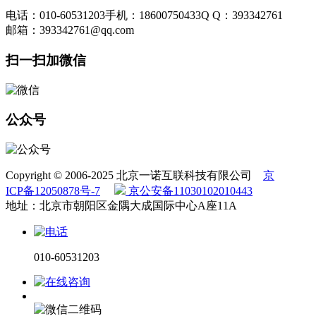
电话：010-60531203
手机：18600750433
Q Q：393342761
邮箱：393342761@qq.com
扫一扫加微信
公众号
Copyright © 2006-2025 北京一诺互联科技有限公司
京
ICP备12050878号-7
京公安备11030102010443
地址：北京市朝阳区金隅大成国际中心A座11A
010-60531203