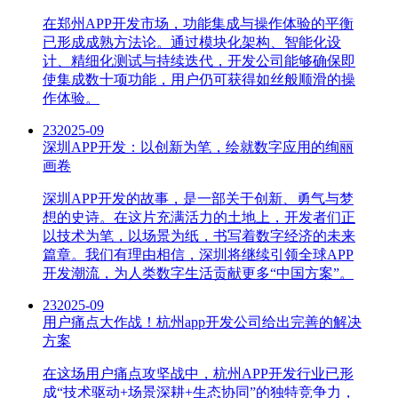
在郑州APP开发市场，功能集成与操作体验的平衡
已形成成熟方法论。通过模块化架构、智能化设
计、精细化测试与持续迭代，开发公司能够确保即
使集成数十项功能，用户仍可获得如丝般顺滑的操
作体验。
23
2025-09
深圳APP开发：以创新为笔，绘就数字应用的绚丽
画卷
深圳APP开发的故事，是一部关于创新、勇气与梦
想的史诗。在这片充满活力的土地上，开发者们正
以技术为笔，以场景为纸，书写着数字经济的未来
篇章。我们有理由相信，深圳将继续引领全球APP
开发潮流，为人类数字生活贡献更多“中国方案”。
23
2025-09
用户痛点大作战！杭州app开发公司给出完善的解决
方案
在这场用户痛点攻坚战中，杭州APP开发行业已形
成“技术驱动+场景深耕+生态协同”的独特竞争力，