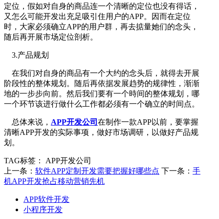
定位，假如对自身的商品连一个清晰的定位也没有得话，
又怎么可能开发出充足吸引住用户的APP。因而在定位
时，大家必须确立APP的用户群，再去掂量她们的念头，
随后再开展市场定位剖析。
3.产品规划
在我们对自身的商品有一个大约的念头后，就得去开展
阶段性的整体规划。随后再依据发展趋势的规律性，渐渐
地的一步步向前。然后我们要有一个時间的整体规划，哪
一个环节该进行做什么工作都必须有一个确立的时间点。
总体来说，
APP开发公司
在制作一款APP以前，要掌握
清晰APP开发的实际事项，做好市场调研，以做好产品规
划。
TAG标签：
APP开发公司
上一条：
软件APP定制开发需要把握好哪些点
下一条：
手
机APP开发抢占移动营销先机
APP软件开发
小程序开发