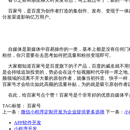
春节之前和朋友聊天时突发奇想，马上就过年了，新的一年要
百家号，是百度为创作者打造的集创作、发布、变现于一体的
分发渠道影响亿万用户。
自媒体是新媒体中容易操作的一类，基本上都是没有任何门槛
粉丝，你只需要在去思考如何把流量和粉丝变现即可。
大家都知道百家号是百度旗下的子产品，百度的威名就不用赘
是会持续追加投资的，势必会在这个短视频时代夺得一席之地
频领域的话离不开大量的原创作者，就像当初抖音、快手一样
百家号才会给出如此高额的流量补贴，为的就是吸引原创作者
在此，给百家号点个赞！百家号是个非常好的优质自媒体平台
TAG标签：
百家号
上一条：
微信小程序定制开发为企业提供更多选择
下一条：
小
APP软件开发
小程序开发