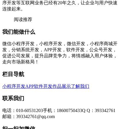
序开发等互联网业务已经有20年之久，让企业与用户快速
连接起来。
阅读推荐
我们能做什么
微信小程序开发，小程序开发，微信开发，小程序商城开
发，分销系统开发，APP开发，软件开发，公众号开发，
促进公司发展，提升品牌竞争力，将情感融入用户体验，
走向市场新格局！
栏目导航
小程序开发
APP软件开发
作品展示
了解我们
联系我们
电话：010-60531203
手机：18600750433
Q Q：393342761
邮箱：393342761@qq.com
扫一扫加微信