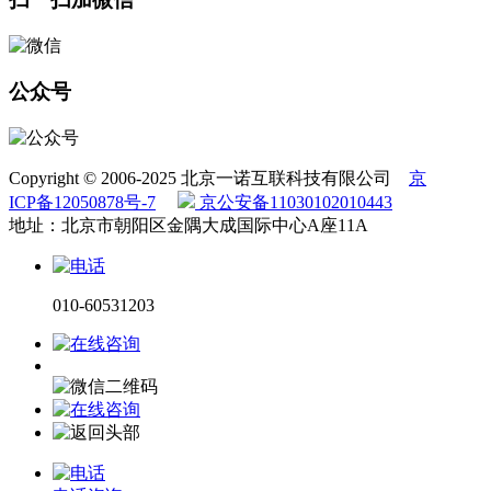
公众号
Copyright © 2006-2025 北京一诺互联科技有限公司
京
ICP备12050878号-7
京公安备11030102010443
地址：北京市朝阳区金隅大成国际中心A座11A
010-60531203