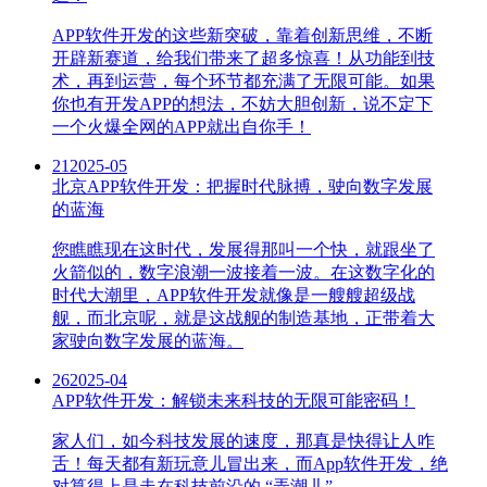
APP软件开发的这些新突破，靠着创新思维，不断
开辟新赛道，给我们带来了超多惊喜！从功能到技
术，再到运营，每个环节都充满了无限可能。如果
你也有开发APP的想法，不妨大胆创新，说不定下
一个火爆全网的APP就出自你手！
21
2025-05
北京APP软件开发：把握时代脉搏，驶向数字发展
的蓝海
您瞧瞧现在这时代，发展得那叫一个快，就跟坐了
火箭似的，数字浪潮一波接着一波。在这数字化的
时代大潮里，APP软件开发就像是一艘艘超级战
舰，而北京呢，就是这战舰的制造基地，正带着大
家驶向数字发展的蓝海。
26
2025-04
APP软件开发：解锁未来科技的无限可能密码！
家人们，如今科技发展的速度，那真是快得让人咋
舌！每天都有新玩意儿冒出来，而App软件开发，绝
对算得上是走在科技前沿的 “弄潮儿”。