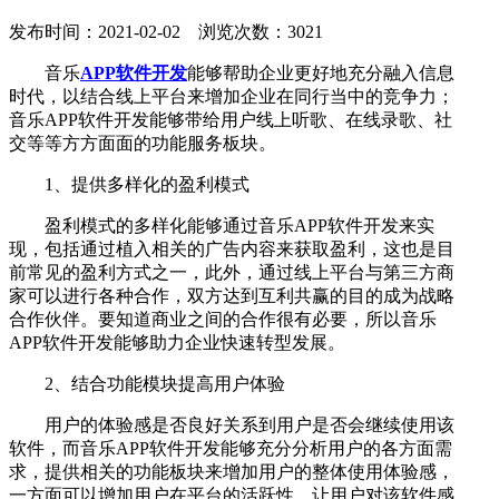
发布时间：2021-02-02 浏览次数：3021
音乐
APP软件开发
能够帮助企业更好地充分融入信息
时代，以结合线上平台来增加企业在同行当中的竞争力；
音乐APP软件开发能够带给用户线上听歌、在线录歌、社
交等等方方面面的功能服务板块。
1、提供多样化的盈利模式
盈利模式的多样化能够通过音乐APP软件开发来实
现，包括通过植入相关的广告内容来获取盈利，这也是目
前常见的盈利方式之一，此外，通过线上平台与第三方商
家可以进行各种合作，双方达到互利共赢的目的成为战略
合作伙伴。要知道商业之间的合作很有必要，所以音乐
APP软件开发能够助力企业快速转型发展。
2、结合功能模块提高用户体验
用户的体验感是否良好关系到用户是否会继续使用该
软件，而音乐APP软件开发能够充分分析用户的各方面需
求，提供相关的功能板块来增加用户的整体使用体验感，
一方面可以增加用户在平台的活跃性，让用户对该软件感