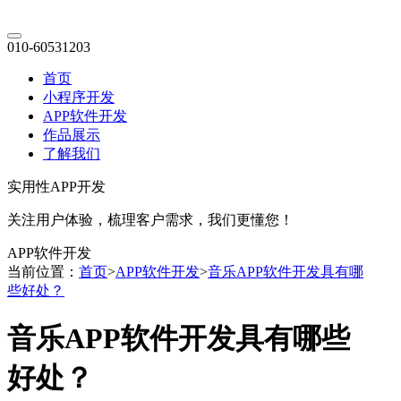
010-60531203
首页
小程序开发
APP软件开发
作品展示
了解我们
实用性APP开发
关注用户体验，梳理客户需求，我们更懂您！
APP软件开发
当前位置：
首页
>
APP软件开发
>
音乐APP软件开发具有哪
些好处？
音乐APP软件开发具有哪些
好处？