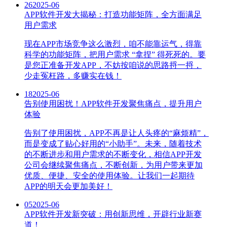
26
2025-06
APP软件开发大揭秘：打造功能矩阵，全方面满足
用户需求
现在APP市场竞争这么激烈，咱不能靠运气，得靠
科学的功能矩阵，把用户需求 “拿捏” 得死死的。要
是您正准备开发APP，不妨按咱说的思路捋一捋，
少走冤枉路，多赚实在钱！
18
2025-06
告别使用困扰！APP软件开发聚焦痛点，提升用户
体验
告别了使用困扰，APP不再是让人头疼的“麻烦精”，
而是变成了贴心好用的“小助手”。未来，随着技术
的不断进步和用户需求的不断变化，相信APP开发
公司会继续聚焦痛点，不断创新，为用户带来更加
优质、便捷、安全的使用体验。让我们一起期待
APP的明天会更加美好！
05
2025-06
APP软件开发新突破：用创新思维，开辟行业新赛
道！