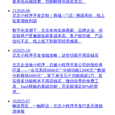
要承担高额续费、功能解锁等隐形支出。
21
2026-06
北京小程序开发定制｜商城 / 门店 / 溯源系统，线上
拓客增收利器
数字化浪潮下，北京本地实体商家、品牌企业、供
应链商户普遍面临获客成本高、客户留存难、产品
信任不足、线上线下割裂等经营难题。
10
2025-10
北京小程序开发省钱攻略：这些功能不用花钱买
北京企业做小程序，总被小程序开发公司的报价单
吓退——“会员系统8000元”“分销功能12000元”“数据
分析模块6000元”，算下来没几个功能就超2万。其
实很多功能根本不用花钱买，微信自带的免费工
具、SaaS模板的基础功能，完全能满足80%的需
求。
16
2025-07
畅游景区，一触即达：北京小程序开发打造无缝旅
游体验