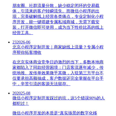
朋友圈、社群流量分散，缺少稳定闭环的交易载
体，引流来的客户转瞬流失。而微信小程序的出
现，完美破解线上经营各类痛点，专业定制化小程
序开发，能一键搭建专属私域商城，无需下载安
装，打开微信即可使用，成为当下性价比高的线上
经营工具。
23
2026-06
北京小程序定制开发｜商家缺线上流量？专属小程
序帮你拓客增收
在北京实体商业竞争日趋激烈的当下，多数本地商
家都陷入了同款经营困境：门店客流逐年减少，传
统地推、发传单效果微乎其微，入驻第三方平台不
仅要承担高额抽成，客户数据还完全掌握在平台手
中，辛苦引流的客源无法留存。
20
2025-08
微信小程序定制开发踩过的坑，这5个错误90%的人
都犯过！
微信小程序开发的本质是“真实场景的数字化移