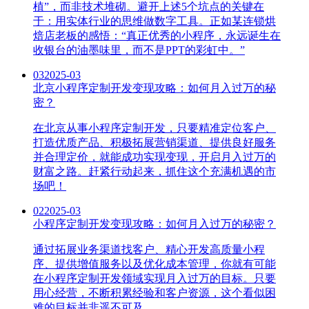
植”，而非技术堆砌。避开上述5个坑点的关键在
于：用实体行业的思维做数字工具。正如某连锁烘
焙店老板的感悟：“真正优秀的小程序，永远诞生在
收银台的油墨味里，而不是PPT的彩虹中。”
03
2025-03
北京小程序定制开发变现攻略：如何月入过万的秘
密？
在北京从事小程序定制开发，只要精准定位客户、
打造优质产品、积极拓展营销渠道、提供良好服务
并合理定价，就能成功实现变现，开启月入过万的
财富之路。赶紧行动起来，抓住这个充满机遇的市
场吧！
02
2025-03
小程序定制开发变现攻略：如何月入过万的秘密？
通过拓展业务渠道找客户、精心开发高质量小程
序、提供增值服务以及优化成本管理，你就有可能
在小程序定制开发领域实现月入过万的目标。只要
用心经营，不断积累经验和客户资源，这个看似困
难的目标并非遥不可及。