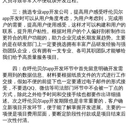
人员导致非常大不便耽误开发过程。
三：挑选专业app开发公司，提高用户感受呼伦贝尔
app开发时可以从用户角度考虑，为用户考虑到，完成用
户的需要，提高用户使用感受，这样才可以构建和用户的
联系，提升用户粘性。根据对用户的个人偏好剖析制作出
更符合的用户功能的，助力企业完成长期发展趋势。主要
的是在研发部门上一定要挑选拥有丰富产品研发经验与强
劲团队企业，仅有拥有一支专业、各司其职团队才能够给
我们给予高质量服务项目。
四：在呼伦贝尔app开发环节中首先留意明确开发需
要用到的数据信息、材料要根据纸质文件的方式进行工作
交接，假如不便的前提下也一定要通过电子邮件的形式接
受，不要选QQ、微信等司法部门环节中不会被一丁点的
方式，除此之外给予时间和交接手续也都要作出详细描
述。次之呼伦贝尔app开发期限也是非常重要的，客户确
立新项目开发环节，便于能了解掌握开发进展。主要的一
项便是项目费用层面，要断定阶段性付款或是项目结束后
一次性付清。