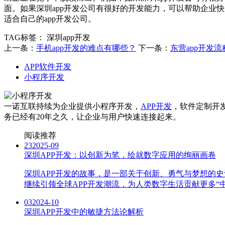
面。如果深圳app开发公司有很好的开发能力，可以帮助企业快
适合自己的app开发公司。
TAG标签：
深圳app开发
上一条：
手机app开发的难点有哪些？
下一条：
东营app开发
APP软件开发
小程序开发
一诺互联持续为企业提供小程序开发，
APP开发
，软件定制开
务已经有20年之久，让企业与用户快速连接起来。
阅读推荐
23
2025-09
深圳APP开发：以创新为笔，绘就数字应用的绚丽画卷
深圳APP开发的故事，是一部关于创新、勇气与梦想的
继续引领全球APP开发潮流，为人类数字生活贡献更多“
03
2024-10
深圳APP开发中的敏捷方法论解析