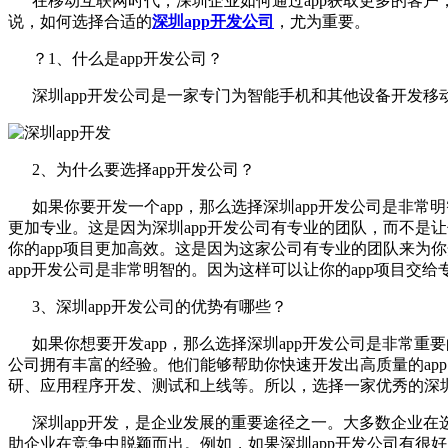
在移动互联网时代，深圳企业如何通过app获取更多的客户，
说，如何选择合适的
深圳app开发公司
，尤为重要。
？1、什么是app开发公司？
深圳app开发公司是一家专门为智能手机和其他设备开发移动
2、为什么要选择app开发公司？
如果你要开发一个app，那么选择深圳app开发公司是非常明
更加专业。这是因为深圳app开发公司有专业的团队，而不是让
你的app项目更加高效。这是因为这家公司有专业的团队来为你
app开发公司是非常明智的。因为这样可以让你的app项目交
3、深圳app开发公司的优势有哪些？
如果你想要开发app，那么选择深圳app开发公司是非常重要
公司拥有丰富的经验。他们能够帮助你快速开发出高质量的ap
研、应用程序开发、测试和上线等。所以，选择一家优秀的深圳
深圳app开发，是企业发展的重要途径之一。大多数企业在选
助企业在竞争中脱颖而出。例如，如果深圳app开发公司有很