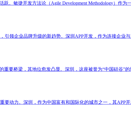
捷开发方法论（Agile Development Methodolo
，引领企业品牌升级的新趋势。深圳APP开发，作为连接企业
的重要桥梁，其地位愈发凸显。深圳，这座被誉为“中国硅谷”的
重要动力。深圳，作为中国富有和国际化的城市之一，其APP