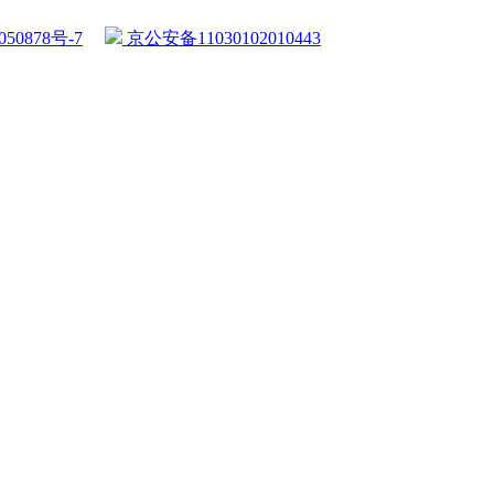
50878号-7
京公安备11030102010443