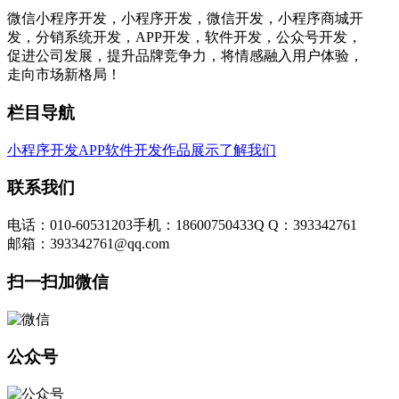
微信小程序开发，小程序开发，微信开发，小程序商城开
发，分销系统开发，APP开发，软件开发，公众号开发，
促进公司发展，提升品牌竞争力，将情感融入用户体验，
走向市场新格局！
栏目导航
小程序开发
APP软件开发
作品展示
了解我们
联系我们
电话：010-60531203
手机：18600750433
Q Q：393342761
邮箱：393342761@qq.com
扫一扫加微信
公众号