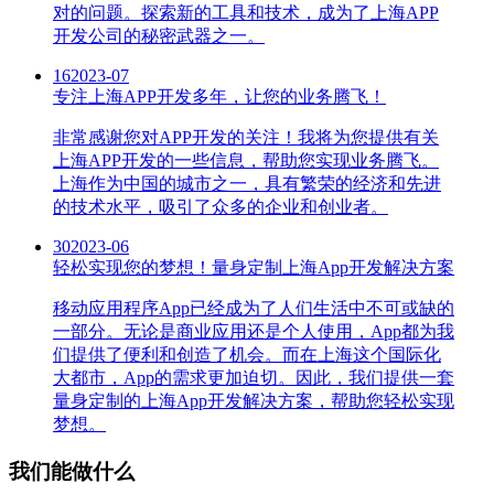
对的问题。探索新的工具和技术，成为了上海APP
开发公司的秘密武器之一。
16
2023-07
专注上海APP开发多年，让您的业务腾飞！
非常感谢您对APP开发的关注！我将为您提供有关
上海APP开发的一些信息，帮助您实现业务腾飞。
上海作为中国的城市之一，具有繁荣的经济和先进
的技术水平，吸引了众多的企业和创业者。
30
2023-06
轻松实现您的梦想！量身定制上海App开发解决方案
移动应用程序App已经成为了人们生活中不可或缺的
一部分。无论是商业应用还是个人使用，App都为我
们提供了便利和创造了机会。而在上海这个国际化
大都市，App的需求更加迫切。因此，我们提供一套
量身定制的上海App开发解决方案，帮助您轻松实现
梦想。
我们能做什么