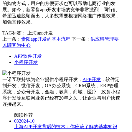
的购物方式，用户的方便要求也可以帮助电商行业的发
展。如今，新零售app开发市场的竞争非常激烈，同行们
希望迅速脱颖而出，大多数需要根据网络推广传播效果，
加强宣传效果。
TAG标签：
上海app开发
上一条：
贵阳app开发的基本流程
下一条：
供应链管理要
以顾客为中心
APP软件开发
小程序开发
一诺互联持续为企业提供小程序开发，
APP开发
，软件定
制开发，微信开发，OA办公系统，CRM系统，ERP管理
系统，公众号开发，金融，教育，商城，医疗，政务小程
序开发等互联网业务已经有20年之久，让企业与用户快速
连接起来。
阅读推荐
03
2024-10
上海APP开发背后的技术：你应该了解的基本知识