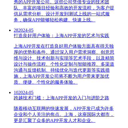
秀的APP开发公司。这些公司凭借专业的技术团
队、丰富的项目经验和高效的开发流程，为客户提
供从需求分析、设计开发到测试上线的一站式服
务，确保APP能够轻松构建、快速上线。
28
2024-05
打造良好用户体验：上海APP开发的艺术与实践
上海APP开发在打造良好用户体验方面具有得天独
厚的优势和条件。通过深入用户需求洞察、创意思
维与设计、技术创新与实现等艺术手段，以及精简
设计与操作流程、个性化定制与智能推荐、多渠道
沟通与反馈机制、持续优化与迭代更新等实践措
施，上海APP开发公司将不断为用户带来更加优
质、便捷、个性化的服务体验。
10
2024-05
跨越技术门槛：上海APP开发的入门与进阶之路
随着移动互联网的快速发展，APP开发已成为许多
企业和个人关注的焦点。上海，这座国际大都市，
更是汇聚了众多的APP开发人才和企业。