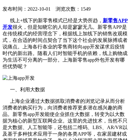
发布时间：2022-10-01 浏览次数：1549
线上+线下的新零售模式已经是大势所趋，
新零售APP
开发
很火，但是知晓它的人却是寥寥无几。新零售APP是
在传统模式的经营理念下，根据线上加线下的销售改观模
式，在合适的时间点契合了当下这个社会的发展脉搏或者
说痛点。上海各行各业的零售商转向app开发谋求后疫情
时代的新出路。随着人们对智能手机的依赖，线上购物成
为生活不可分离的一部分。上海新零售app外包开发有哪
些优势呢？
一、利用大数据
上海企业通过大数据抓取消费者的浏览记录从而分析
消费者的购买行为，向消费者推荐更多潜在感兴趣的商
品。新零售app开发能使企业抓住大数据，转变为以大数
据为核心的新型互联网企业。这里的先进技术，当然不只
是大数据、人工智能等，还包括二维码、LBS、AR/VR以
及基于多种技术应用于一身的各类APP等，在家居建材或