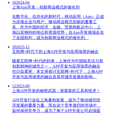
16
2024-04
上海App开发：创新商业模式的催化剂
在数字化、信息化的新时代，移动应用（App）正成
为连接企业与用户、驱动商业模式创新的重要工
具。作为中国的经济、金融、贸易和航运中心，上
海以其独特的地位和资源优势，在App开发领域走在
了全国前列，成为创新商业模式的催化剂。
20
2023-12
互联网+时代下的上海APP开发与应用场景的融合
随着互联网+时代的到来，上海作为中国较具活力和
创新精神的城市之一，APP开发与应用场景的融合
也日益紧密。本文将探讨互联网+时代下，上海APP
开发与应用场景的融合及其对城市发展的影响。
12
2023-09
上海APP开发的秘密武器：探索新的工具和技术！
APP开发行业在上海蓬勃发展，成为了推动城市经
济发展的重要力量。而在这个竞争激烈的市场中，
如何保持竞争力，成为了每个APP开发公司必须面