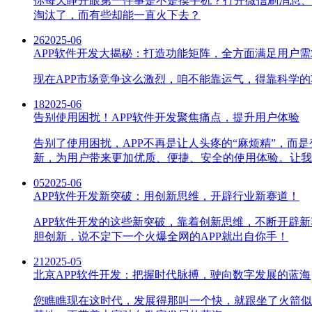
你每天睁开眼第一件事是不是摸手机？打开微信刷消息、用
淘汰了，而有些却能一直火下去？
26
2025-06
APP软件开发大揭秘：打造功能矩阵，全方面满足用户需
现在APP市场竞争这么激烈，咱不能靠运气，得靠科学的
18
2025-06
告别使用困扰！APP软件开发聚焦痛点，提升用户体验
告别了使用困扰，APP不再是让人头疼的“麻烦精”，而
新，为用户带来更加优质、便捷、安全的使用体验。让我
05
2025-06
APP软件开发新突破：用创新思维，开辟行业新赛道！
APP软件开发的这些新突破，靠着创新思维，不断开辟
胆创新，说不定下一个火爆全网的APP就出自你手！
21
2025-05
北京APP软件开发：把握时代脉搏，驶向数字发展的蓝海
您瞧瞧现在这时代，发展得那叫一个快，就跟坐了火箭似