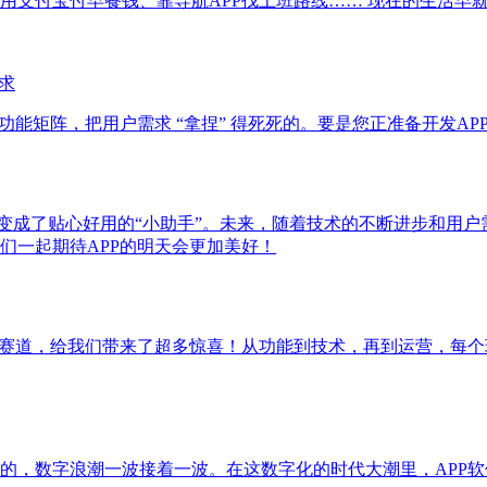
支付宝付早餐钱、靠导航APP找上班路线…… 现在的生活早就
求
功能矩阵，把用户需求 “拿捏” 得死死的。要是您正准备开发A
是变成了贴心好用的“小助手”。未来，随着技术的不断进步和用户
们一起期待APP的明天会更加美好！
新赛道，给我们带来了超多惊喜！从功能到技术，再到运营，每个
的，数字浪潮一波接着一波。在这数字化的时代大潮里，APP