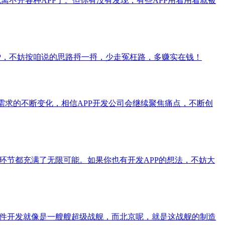
离不开各种APP了。但你有没有发现，有些APP用着用着就被
PP，不妨按咱说的思路捋一捋，少走冤枉路，多赚实在钱！
需求的不断变化，相信APP开发公司会继续聚焦痛点，不断创
环节都充满了无限可能。如果你也有开发APP的想法，不妨大
软件开发就像是一艘艘超级战舰，而北京呢，就是这战舰的制造