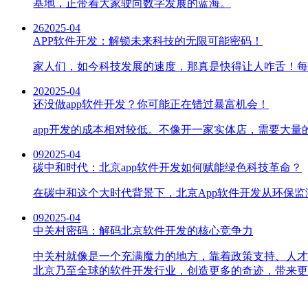
基地，正带着大家驶向数字发展的蓝海。
26
2025-04
APP软件开发：解锁未来科技的无限可能密码！
家人们，如今科技发展的速度，那真是快得让人咋舌！每天
20
2025-04
还没做app软件开发？你可能正在错过暴富机会！
app开发的成本相对较低。不像开一家实体店，需要大量
09
2025-04
碳中和时代：北京app软件开发如何赋能绿色科技革命？
在碳中和这个大时代背景下，北京App软件开发从环保
09
2025-04
中关村密码：解码北京软件开发的核心竞争力
中关村就像是一个充满魔力的地方，靠着政策支持、人才
北京乃至全球的软件开发行业，创造更多的奇迹，带来更