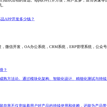
组织活动的首选。app软件打开方便，用户众多，宣传快速等
机。
品APP开发多少钱？
发，微信开发，OA办公系统，CRM系统，ERP管理系统，公
滑？
成成熟方法论。通过模块化架构、智能化设计、精细化测试与持
高留存率不仅意味着用户对产品的持续使用和依赖，还能为产品