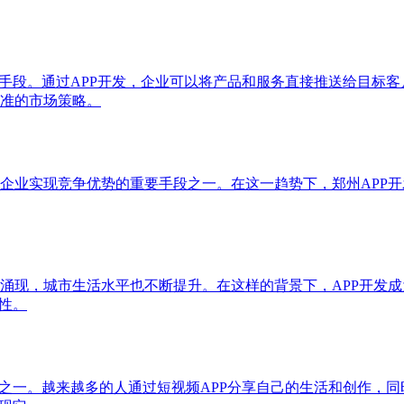
手段。通过APP开发，企业可以将产品和服务直接推送给目标客
准的市场策略。
企业实现竞争优势的重要手段之一。在这一趋势下，郑州APP
涌现，城市生活水平也不断提升。在这样的背景下，APP开发
性。
之一。越来越多的人通过短视频APP分享自己的生活和创作，同