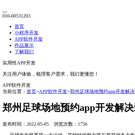
010-60531203
首页
小程序开发
APP软件开发
作品展示
了解我们
实用性APP开发
关注用户体验，梳理客户需求，我们更懂您！
APP软件开发
当前位置：
首页
>
APP软件开发
>
郑州足球场地预约app开发解
郑州足球场地预约app开发解
发布时间：2022-05-05 浏览次数：1756