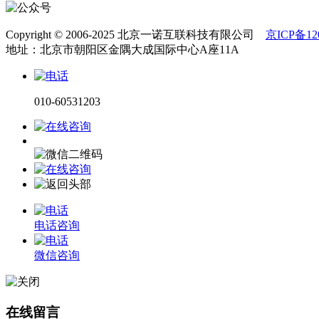
Copyright © 2006-2025 北京一诺互联科技有限公司
京ICP备120
地址：北京市朝阳区金隅大成国际中心A座11A
010-60531203
电话咨询
微信咨询
在线留言