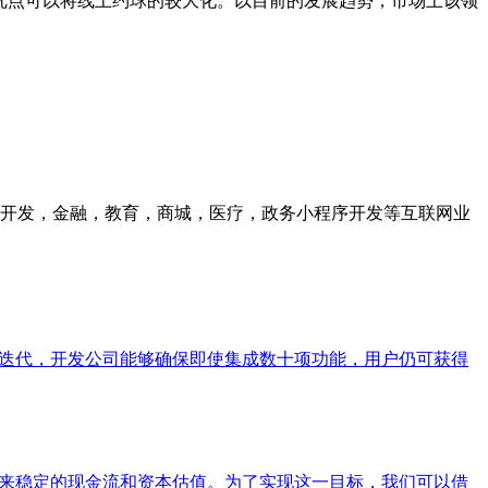
优点可以将线上约球的较大化。以目前的发展趋势，市场上该领
众号开发，金融，教育，商城，医疗，政务小程序开发等互联网业
续迭代，开发公司能够确保即使集成数十项功能，用户仍可获得
带来稳定的现金流和资本估值。为了实现这一目标，我们可以借