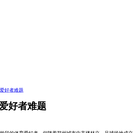
决爱好者难题
决爱好者难题