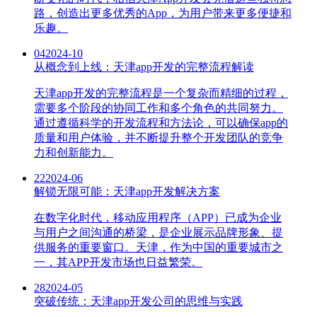
路，创造出更多优秀的App，为用户带来更多便捷和
乐趣。
04
2024-10
从概念到上线：天津app开发的完整流程解读
天津app开发的完整流程是一个复杂而精细的过程，
需要多个阶段的协同工作和多个角色的共同努力。
通过遵循科学的开发流程和方法论，可以确保app的
质量和用户体验，并不断提升整个开发团队的竞争
力和创新能力。
22
2024-06
解锁无限可能：天津app开发解决方案
在数字化时代，移动应用程序（APP）已成为企业
与用户之间沟通的桥梁，是企业展示品牌形象、提
供服务的重要窗口。天津，作为中国的重要城市之
一，其APP开发市场也日益繁荣。
28
2024-05
突破传统：天津app开发公司的思维与实践