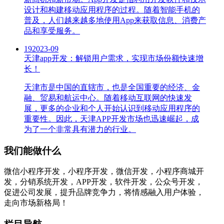
设计和构建移动应用程序的过程。随着智能手机的
普及，人们越来越多地使用App来获取信息、消费产
品和享受服务。
19
2023-09
天津app开发：解锁用户需求，实现市场份额快速增
长！
天津市是中国的直辖市，也是全国重要的经济、金
融、贸易和航运中心。随着移动互联网的快速发
展，更多的企业和个人开始认识到移动应用程序的
重要性。因此，天津APP开发市场也迅速崛起，成
为了一个非常具有潜力的行业。
我们能做什么
微信小程序开发，小程序开发，微信开发，小程序商城开
发，分销系统开发，APP开发，软件开发，公众号开发，
促进公司发展，提升品牌竞争力，将情感融入用户体验，
走向市场新格局！