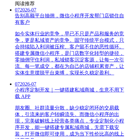
阅读推荐
07
2026-07
告别高额平台抽佣，微信小程序开发帮门店锁住自
有客户
如今实体行业的竞争，早已不只是产品和服务的竞
争，更是私域资产的竞争。固守传统平台模式，只
会持续陷入利润被压榨、客户留不住的恶性循环。
搭建专属微信小程序，是门店数字化转型的捷径，
零抽佣守住利润，私域锁客沉淀客源，让每一次引
流、每一笔成交，都在为自己的店铺积累资产，让
实体生意摆脱平台束缚，实现长久稳定盈利。
07
2026-07
小程序定制开发｜一键搭建私域商城，生意不用下
载 APP
朋友圈、社群流量分散，缺少稳定闭环的交易载
体，引流来的客户转瞬流失。而微信小程序的出
现，完美破解线上经营各类痛点，专业定制化小程
序开发，能一键搭建专属私域商城，无需下载安
装，打开微信即可使用，成为当下性价比高的线上