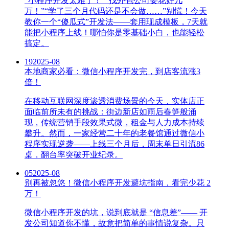
“小程序开发太难了！”“找外包公司要花好几
万！”“学了三个月代码还是不会做……”别慌！今天
教你一个“傻瓜式”开发法——套用现成模板，7天就
能把小程序上线！哪怕你是零基础小白，也能轻松
搞定。
19
2025-08
本地商家必看：微信小程序开发完，到店客流涨3
倍！
在移动互联网深度渗透消费场景的今天，实体店正
面临前所未有的挑战：街边新店如雨后春笋般涌
现，传统营销手段效果式微，租金与人力成本持续
攀升。然而，一家经营二十年的老餐馆通过微信小
程序实现逆袭——上线三个月后，周末单日引流86
桌，翻台率突破开业纪录。
05
2025-08
别再被忽悠！微信小程序开发避坑指南，看完少花 2
万！
微信小程序开发的坑，说到底就是 “信息差”—— 开
发公司知道你不懂，故意把简单的事情说复杂。只