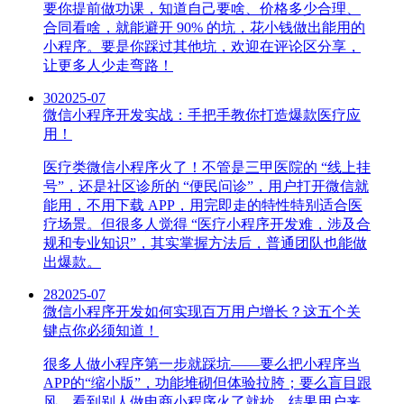
要你提前做功课，知道自己要啥、价格多少合理、
合同看啥，就能避开 90% 的坑，花小钱做出能用的
小程序。要是你踩过其他坑，欢迎在评论区分享，
让更多人少走弯路！
30
2025-07
微信小程序开发实战：手把手教你打造爆款医疗应
用！
医疗类微信小程序火了！不管是三甲医院的 “线上挂
号”，还是社区诊所的 “便民问诊”，用户打开微信就
能用，不用下载 APP，用完即走的特性特别适合医
疗场景。但很多人觉得 “医疗小程序开发难，涉及合
规和专业知识”，其实掌握方法后，普通团队也能做
出爆款。
28
2025-07
微信小程序开发如何实现百万用户增长？这五个关
键点你必须知道！
很多人做小程序第一步就踩坑——要么把小程序当
APP的“缩小版”，功能堆砌但体验拉胯；要么盲目跟
风，看到别人做电商小程序火了就抄，结果用户来