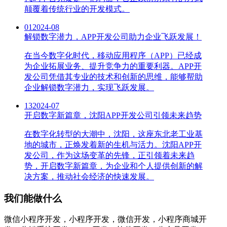
颠覆着传统行业的开发模式。
01
2024-08
解锁数字潜力，APP开发公司助力企业飞跃发展！
在当今数字化时代，移动应用程序（APP）已经成
为企业拓展业务、提升竞争力的重要利器。APP开
发公司凭借其专业的技术和创新的思维，能够帮助
企业解锁数字潜力，实现飞跃发展。
13
2024-07
开启数字新篇章，沈阳APP开发公司引领未来趋势
在数字化转型的大潮中，沈阳，这座东北老工业基
地的城市，正焕发着新的生机与活力。沈阳APP开
发公司，作为这场变革的先锋，正引领着未来趋
势，开启数字新篇章，为企业和个人提供创新的解
决方案，推动社会经济的快速发展。
我们能做什么
微信小程序开发，小程序开发，微信开发，小程序商城开