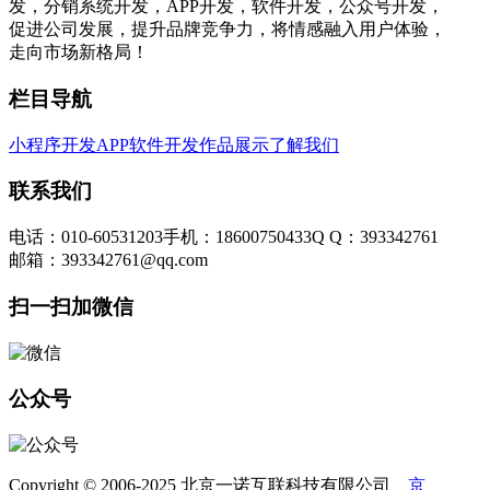
发，分销系统开发，APP开发，软件开发，公众号开发，
促进公司发展，提升品牌竞争力，将情感融入用户体验，
走向市场新格局！
栏目导航
小程序开发
APP软件开发
作品展示
了解我们
联系我们
电话：010-60531203
手机：18600750433
Q Q：393342761
邮箱：393342761@qq.com
扫一扫加微信
公众号
Copyright © 2006-2025 北京一诺互联科技有限公司
京