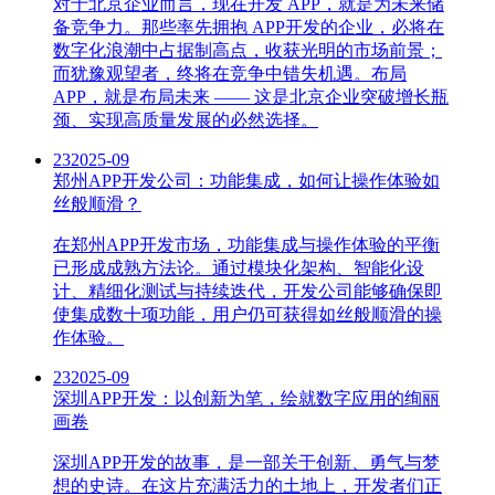
对于北京企业而言，现在开发 APP，就是为未来储
备竞争力。那些率先拥抱 APP开发的企业，必将在
数字化浪潮中占据制高点，收获光明的市场前景；
而犹豫观望者，终将在竞争中错失机遇。布局
APP，就是布局未来 —— 这是北京企业突破增长瓶
颈、实现高质量发展的必然选择。
23
2025-09
郑州APP开发公司：功能集成，如何让操作体验如
丝般顺滑？
在郑州APP开发市场，功能集成与操作体验的平衡
已形成成熟方法论。通过模块化架构、智能化设
计、精细化测试与持续迭代，开发公司能够确保即
使集成数十项功能，用户仍可获得如丝般顺滑的操
作体验。
23
2025-09
深圳APP开发：以创新为笔，绘就数字应用的绚丽
画卷
深圳APP开发的故事，是一部关于创新、勇气与梦
想的史诗。在这片充满活力的土地上，开发者们正