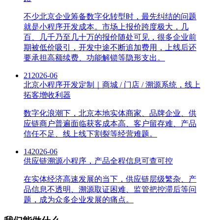
不少北京企业筹备数字化转型时，最先纠结的问题
就是小程序开发成本。市场上报价跨度极大，几
百、几千乃至几十万的报价随处可见，很多企业前
期被低价吸引，开发中途不断追加费用，上线后还
要承担高额续费、功能解锁等隐形支出。
21
2026-06
北京小程序开发定制｜商城 / 门店 / 溯源系统，线上
拓客增收利器
数字化浪潮下，北京本地实体商家、品牌企业、供
应链商户普遍面临获客成本高、客户留存难、产品
信任不足、线上线下割裂等经营难题。
14
2026-06
供应链溯源小程序，产品全程信息可查可控
在实体经济高速发展的当下，供应链层级繁杂、产
品信息不透明、溯源取证困难、监管把控滞后等问
题，成为众多企业发展的痛点。