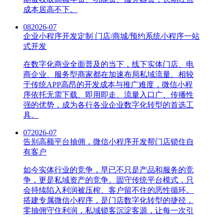
成本居高不下。
08
2026-07
企业小程序开发定制 门店/商城/预约系统小程序一站
式开发
在数字化商业全面普及的当下，线下实体门店、电
商企业、服务型商家都在加速布局私域流量。相较
于传统APP高昂的开发成本与推广难度，微信小程
序依托无需下载、即用即走、流量入口广、传播性
强的优势，成为各行各业企业数字化转型的首选工
具。
07
2026-07
告别高额平台抽佣，微信小程序开发帮门店锁住自
有客户
如今实体行业的竞争，早已不只是产品和服务的竞
争，更是私域资产的竞争。固守传统平台模式，只
会持续陷入利润被压榨、客户留不住的恶性循环。
搭建专属微信小程序，是门店数字化转型的捷径，
零抽佣守住利润，私域锁客沉淀客源，让每一次引