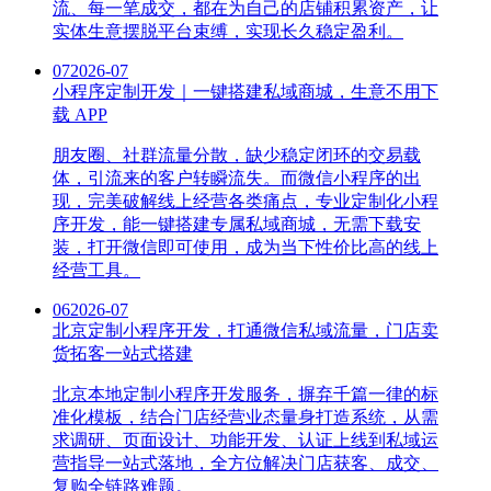
流、每一笔成交，都在为自己的店铺积累资产，让
实体生意摆脱平台束缚，实现长久稳定盈利。
07
2026-07
小程序定制开发｜一键搭建私域商城，生意不用下
载 APP
朋友圈、社群流量分散，缺少稳定闭环的交易载
体，引流来的客户转瞬流失。而微信小程序的出
现，完美破解线上经营各类痛点，专业定制化小程
序开发，能一键搭建专属私域商城，无需下载安
装，打开微信即可使用，成为当下性价比高的线上
经营工具。
06
2026-07
北京定制小程序开发，打通微信私域流量，门店卖
货拓客一站式搭建
北京本地定制小程序开发服务，摒弃千篇一律的标
准化模板，结合门店经营业态量身打造系统，从需
求调研、页面设计、功能开发、认证上线到私域运
营指导一站式落地，全方位解决门店获客、成交、
复购全链路难题。