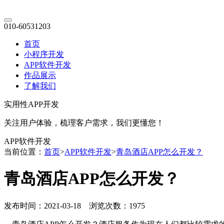
010-60531203
首页
小程序开发
APP软件开发
作品展示
了解我们
实用性APP开发
关注用户体验，梳理客户需求，我们更懂您！
APP软件开发
当前位置：
首页
>
APP软件开发
>
青岛酒店APP怎么开发？
青岛酒店APP怎么开发？
发布时间：2021-03-18 浏览次数：1975