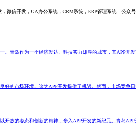
发，微信开发，OA办公系统，CRM系统，ERP管理系统，公
一。青岛作为一个经济发达、科技实力雄厚的城市，其APP开发
良好的市场环境。这为APP开发提供了机遇。然而，市场竞争
以开放的姿态和创新的精神，步入APP开发的新纪元。青岛AP