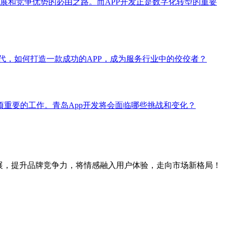
展和竞争优势的必由之路。而APP开发正是数字化转型的重要
代，如何打造一款成功的APP，成为服务行业中的佼佼者？
项重要的工作。青岛App开发将会面临哪些挑战和变化？
展，提升品牌竞争力，将情感融入用户体验，走向市场新格局！