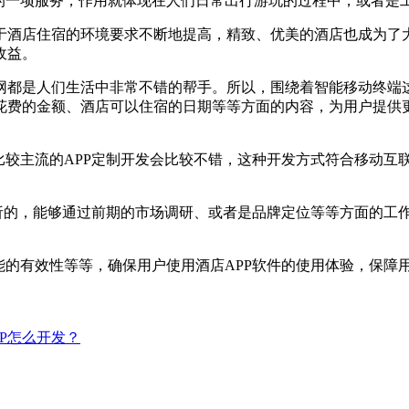
的一项服务，作用就体现在人们日常出行游玩的过程中，或者是
酒店住宿的环境要求不断地提高，精致、优美的酒店也成为了
收益。
都是人们生活中非常不错的帮手。所以，围绕着智能移动终端这
花费的金额、酒店可以住宿的日期等等方面的内容，为用户提供
较主流的APP定制开发会比较不错，这种开发方式符合移动互联
分析的，能够通过前期的市场调研、或者是品牌定位等等方面的工
的有效性等等，确保用户使用酒店APP软件的使用体验，保障用
PP怎么开发？