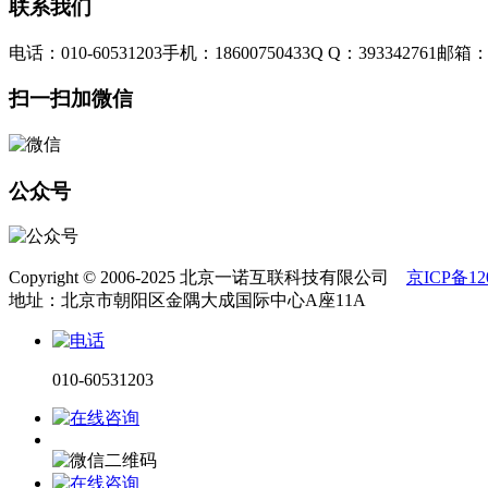
联系我们
电话：010-60531203
手机：18600750433
Q Q：393342761
邮箱：3
扫一扫加微信
公众号
Copyright © 2006-2025 北京一诺互联科技有限公司
京ICP备120
地址：北京市朝阳区金隅大成国际中心A座11A
010-60531203