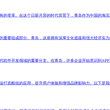
未有的变革。在这个日新月异的时代背景下，青岛作为中国的海滨
活的重要组成部分。青岛，这座拥有深厚文化底蕴和强大经济实力
现代软件开发领域的重要分支。在青岛，许多企业开始意识到AP
企业打造酷炫的应用，提升用户体验和增强品牌影响力。以下是