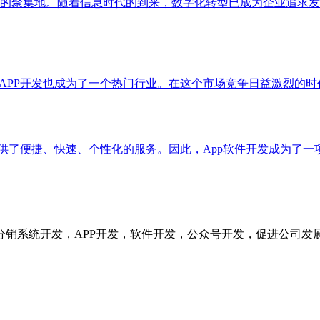
的聚集地。随着信息时代的到来，数字化转型已成为企业追求发
APP开发也成为了一个热门行业。在这个市场竞争日益激烈的时
供了便捷、快速、个性化的服务。因此，App软件开发成为了一
分销系统开发，APP开发，软件开发，公众号开发，促进公司发