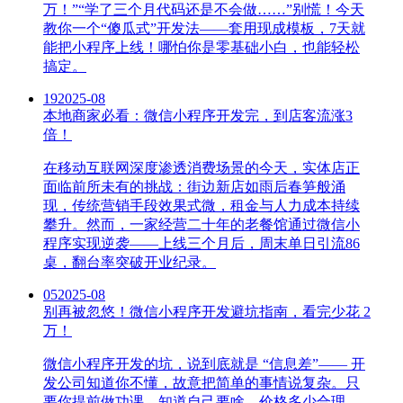
万！”“学了三个月代码还是不会做……”别慌！今天
教你一个“傻瓜式”开发法——套用现成模板，7天就
能把小程序上线！哪怕你是零基础小白，也能轻松
搞定。
19
2025-08
本地商家必看：微信小程序开发完，到店客流涨3
倍！
在移动互联网深度渗透消费场景的今天，实体店正
面临前所未有的挑战：街边新店如雨后春笋般涌
现，传统营销手段效果式微，租金与人力成本持续
攀升。然而，一家经营二十年的老餐馆通过微信小
程序实现逆袭——上线三个月后，周末单日引流86
桌，翻台率突破开业纪录。
05
2025-08
别再被忽悠！微信小程序开发避坑指南，看完少花 2
万！
微信小程序开发的坑，说到底就是 “信息差”—— 开
发公司知道你不懂，故意把简单的事情说复杂。只
要你提前做功课，知道自己要啥、价格多少合理、