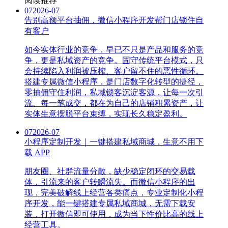
阅读推荐
07
2026-07
告别高额平台抽佣，微信小程序开发帮门店锁住自
有客户
如今实体行业的竞争，早已不只是产品和服务的竞
争，更是私域资产的竞争。固守传统平台模式，只
会持续陷入利润被压榨、客户留不住的恶性循环。
搭建专属微信小程序，是门店数字化转型的捷径，
零抽佣守住利润，私域锁客沉淀客源，让每一次引
流、每一笔成交，都在为自己的店铺积累资产，让
实体生意摆脱平台束缚，实现长久稳定盈利。
07
2026-07
小程序定制开发｜一键搭建私域商城，生意不用下
载 APP
朋友圈、社群流量分散，缺少稳定闭环的交易载
体，引流来的客户转瞬流失。而微信小程序的出
现，完美破解线上经营各类痛点，专业定制化小程
序开发，能一键搭建专属私域商城，无需下载安
装，打开微信即可使用，成为当下性价比高的线上
经营工具。