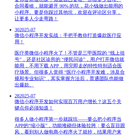
合同看啥，就能避开 90% 的坑，花小钱做出能用的
小程序。要是你踩过其他坑，欢迎在评论区分享，
让更多人少走弯路！
30
2025-07
微信小程序开发实战：手把手教你打造爆款医疗应
用！
医疗类微信小程序火了！不管是三甲医院的 “线上挂
号”，还是社区诊所的 “便民问诊”，用户打开微信就
能用，不用下载 APP，用完即走的特性特别适合医
疗场景。但很多人觉得 “医疗小程序开发难，涉及合
规和专业知识”，其实掌握方法后，普通团队也能做
出爆款。
28
2025-07
微信小程序开发如何实现百万用户增长？这五个关
键点你必须知道！
很多人做小程序第一步就踩坑——要么把小程序当
APP的“缩小版”，功能堆砌但体验拉胯；要么盲目跟
风，看到别人做电商小程序火了就抄，结果用户来