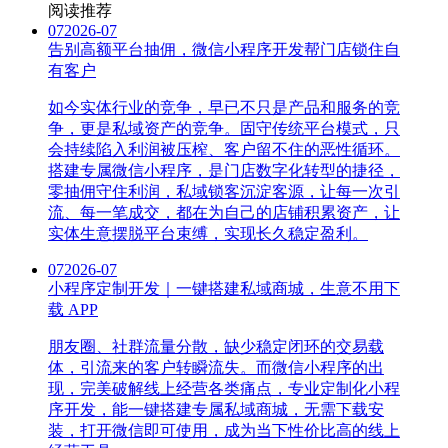
阅读推荐
07
2026-07
告别高额平台抽佣，微信小程序开发帮门店锁住自
有客户
如今实体行业的竞争，早已不只是产品和服务的竞
争，更是私域资产的竞争。固守传统平台模式，只
会持续陷入利润被压榨、客户留不住的恶性循环。
搭建专属微信小程序，是门店数字化转型的捷径，
零抽佣守住利润，私域锁客沉淀客源，让每一次引
流、每一笔成交，都在为自己的店铺积累资产，让
实体生意摆脱平台束缚，实现长久稳定盈利。
07
2026-07
小程序定制开发｜一键搭建私域商城，生意不用下
载 APP
朋友圈、社群流量分散，缺少稳定闭环的交易载
体，引流来的客户转瞬流失。而微信小程序的出
现，完美破解线上经营各类痛点，专业定制化小程
序开发，能一键搭建专属私域商城，无需下载安
装，打开微信即可使用，成为当下性价比高的线上