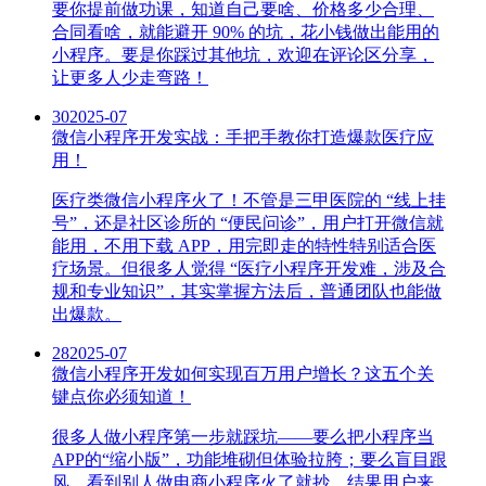
要你提前做功课，知道自己要啥、价格多少合理、
合同看啥，就能避开 90% 的坑，花小钱做出能用的
小程序。要是你踩过其他坑，欢迎在评论区分享，
让更多人少走弯路！
30
2025-07
微信小程序开发实战：手把手教你打造爆款医疗应
用！
医疗类微信小程序火了！不管是三甲医院的 “线上挂
号”，还是社区诊所的 “便民问诊”，用户打开微信就
能用，不用下载 APP，用完即走的特性特别适合医
疗场景。但很多人觉得 “医疗小程序开发难，涉及合
规和专业知识”，其实掌握方法后，普通团队也能做
出爆款。
28
2025-07
微信小程序开发如何实现百万用户增长？这五个关
键点你必须知道！
很多人做小程序第一步就踩坑——要么把小程序当
APP的“缩小版”，功能堆砌但体验拉胯；要么盲目跟
风，看到别人做电商小程序火了就抄，结果用户来