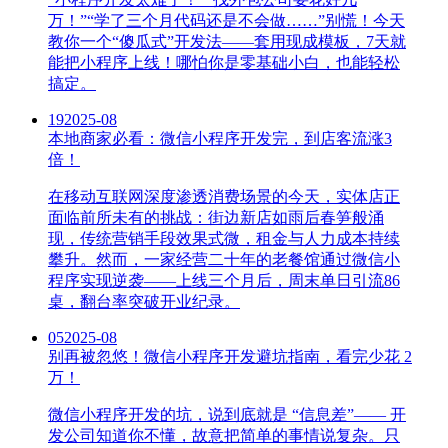
万！”“学了三个月代码还是不会做……”别慌！今天
教你一个“傻瓜式”开发法——套用现成模板，7天就
能把小程序上线！哪怕你是零基础小白，也能轻松
搞定。
19
2025-08
本地商家必看：微信小程序开发完，到店客流涨3
倍！
在移动互联网深度渗透消费场景的今天，实体店正
面临前所未有的挑战：街边新店如雨后春笋般涌
现，传统营销手段效果式微，租金与人力成本持续
攀升。然而，一家经营二十年的老餐馆通过微信小
程序实现逆袭——上线三个月后，周末单日引流86
桌，翻台率突破开业纪录。
05
2025-08
别再被忽悠！微信小程序开发避坑指南，看完少花 2
万！
微信小程序开发的坑，说到底就是 “信息差”—— 开
发公司知道你不懂，故意把简单的事情说复杂。只