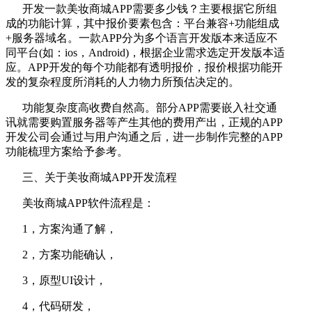
开发一款美妆商城APP需要多少钱？主要根据它所组
成的功能计算，其中报价要素包含：平台兼容+功能组成
+服务器域名。一款APP分为多个语言开发版本来适应不
同平台(如：ios，Android)，根据企业需求选定开发版本适
应。APP开发的每个功能都有透明报价，报价根据功能开
发的复杂程度所消耗的人力物力所预估决定的。
功能复杂度高收费自然高。部分APP需要嵌入社交通
讯就需要购置服务器等产生其他的费用产出，正规的APP
开发公司会通过与用户沟通之后，进一步制作完整的APP
功能梳理方案给予参考。
三、关于美妆商城APP开发流程
美妆商城APP软件流程是：
1，方案沟通了解，
2
，
方案功能确认，
3
，
原型UI设计，
4
，
代码研发，