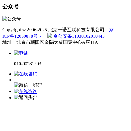
公众号
Copyright © 2006-2025 北京一诺互联科技有限公司
京
ICP备12050878号-7
京公安备11030102010443
地址：北京市朝阳区金隅大成国际中心A座11A
010-60531203
电话咨询
微信咨询