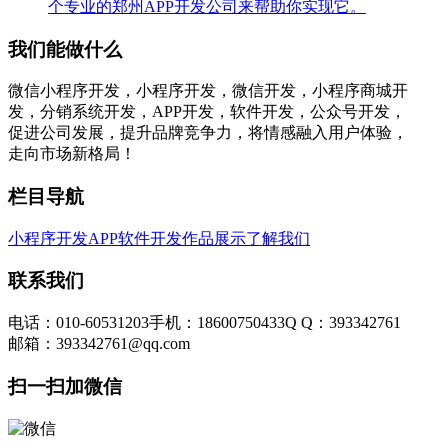
个专业的郑州APP开发公司来帮助你实现它。
我们能做什么
微信小程序开发，小程序开发，微信开发，小程序商城开
发，分销系统开发，APP开发，软件开发，公众号开发，
促进公司发展，提升品牌竞争力，将情感融入用户体验，
走向市场新格局！
栏目导航
小程序开发
APP软件开发
作品展示
了解我们
联系我们
电话：010-60531203
手机：18600750433
Q Q：393342761
邮箱：393342761@qq.com
扫一扫加微信