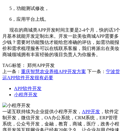
5
，
功能测试修改，
6
，
应用平台上线。
现在的商城类APP开发时间主要是2-4个月，快的话3个
月基本就能开发定制出来。开发一款美妆商城APP需要多
少钱？需要对功能预估才能给您准确的评估，如需功能报
价和需求梳理服务可以在线联系客服，我们将派出在美妆
商城领域拥有丰富经验的项目负责人为你服务。
TAG标签：
郑州APP开发
上一条：
重庆智慧农业养殖APP开发方案
下一条：
宁波货
运APP软件开发很有必要
APP软件开发
小程序开发
一诺互联持续为企业提供小程序开发，
APP开发
，软件定
制开发，微信开发，OA办公系统，CRM系统，ERP管理
系统，公众号开发，金融，教育，商城，医疗，政务小程
序开发等互联网业务已经有20年之久，让企业与用户快速